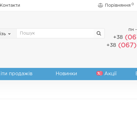
0
Контакти
Порівняння
пн -
ізь
(06
+38
(067)
+38
іти продажів
Новинки
Акції