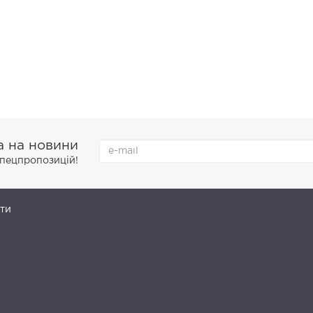
а на новини
 спецпропозицій!
ти