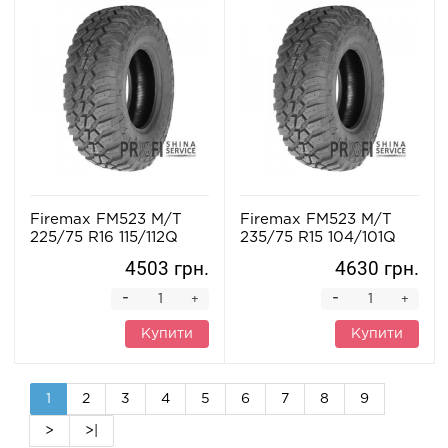
Firemax FM523 M/T
Firemax FM523 M/T
225/75 R16 115/112Q
235/75 R15 104/101Q
4503 грн.
4630 грн.
-
-
+
+
Купити
Купити
1
2
3
4
5
6
7
8
9
>
>|