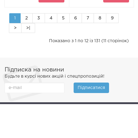
1
2
3
4
5
6
7
8
9
>
>|
Показано з 1 по 12 із 131 (11 сторінок)
Підписка на новини
Будьте в курсі нових акцій і спецпропозицій!
Підписатися
profishina.com - Інтернет-магазин якісних шин і дисків за
низькими цінами © 2026