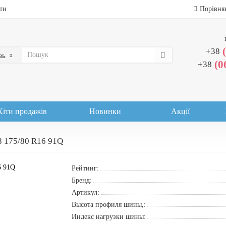
ти
Порівня
+38
зь
(0
+38
Хіти продажів
Новинки
Акції
8 175/80 R16 91Q
Рейтинг:
Бренд:
Артикул:
Высота профиля шины,:
Индекс нагрузки шины: