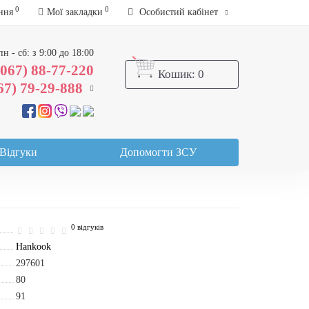
0
0
ння
Мої закладки
Особистий кабінет
пн - сб: з 9:00 до 18:00
(067) 88-77-220
Кошик
: 0
67) 79-29-888
Відгуки
Допомогти ЗСУ
0 відгуків
Hankook
297601
80
91