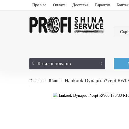
Про нас
Оплата
Доставка
Гарантія
Контак
Скрі
Каталог
товарів
Hankook Dynapro i*cept RW0
Головна
Шини