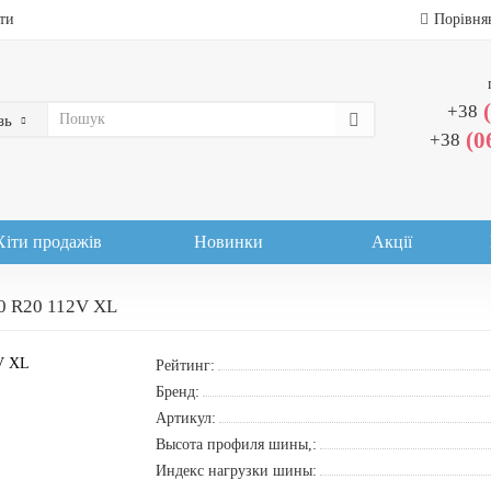
ти
Порівня
+38
зь
(0
+38
Хіти продажів
Новинки
Акції
0 R20 112V XL
Рейтинг:
Бренд:
Артикул:
Высота профиля шины,:
Индекс нагрузки шины: