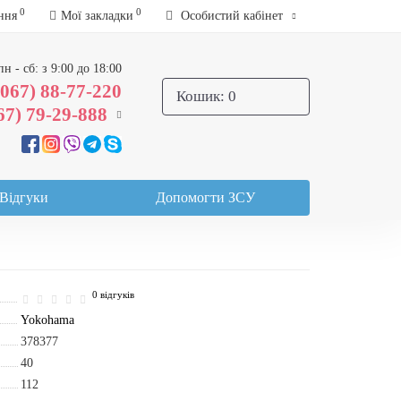
0
0
ння
Мої закладки
Особистий кабінет
пн - сб: з 9:00 до 18:00
(067) 88-77-220
Кошик
: 0
67) 79-29-888
Відгуки
Допомогти ЗСУ
0 відгуків
Yokohama
378377
40
112